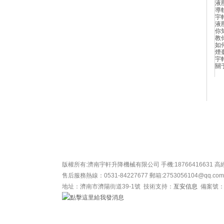
液
導
宇
液
你
教
如
煙
宇
關
關于宇軒
資質榮譽
新聞中心
產品導航
升降機動態演示
合作客
版權所有:濟南宇軒升降機械有限公司 手機:18766416631 高經理 
售后服務熱線：0531-84227677 郵箱:2753056104@qq.c
地址：濟南市濟陽街道39-1號 技術支持：
亙安信息
備案號