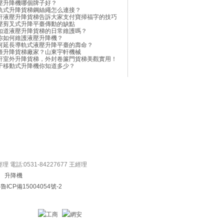
壓升降機哪個牌子好？
軌式升降貨梯鋼絲繩怎么連接？
軒液壓升降貨梯告訴大家支付寶掃福字的技巧
壓剪叉式升降平臺傳動的缺點
知道液壓升降貨梯的日常維護嗎？
你如何維護液壓升降機？
何延長導軌式液壓升降平臺的壽命？
臺升降貨梯廠家？山東宇軒機械
軒室外升降貨梯，外封卷簾門貨梯美觀實用！
于移動式升降機你知道多少？
戶
聯系我們
電話:0531-84227677 王經理
om
升降機
：
魯ICP備15004054號-2