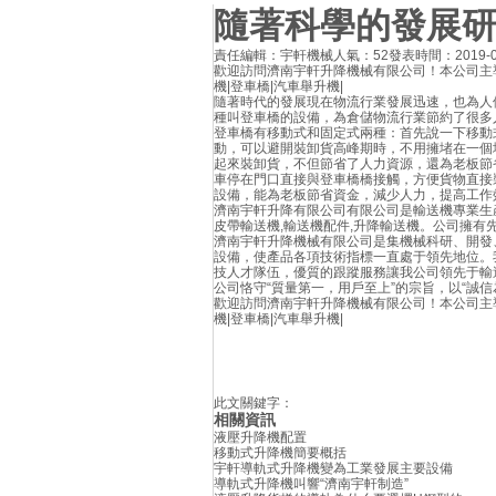
隨著科學的發展
責任編輯：宇軒機械
人氣：52
發表時間：2019-02-
歡迎訪問濟南宇軒升降機械有限公司！本公司主導
機|登車橋|汽車舉升機|
隨著時代的發展現在物流行業發展迅速，也為人
種叫登車橋的設備，為倉儲物流行業節約了很多
登車橋有移動式和固定式兩種：首先說一下移動
動，可以避開裝卸貨高峰期時，不用擁堵在一個
起來裝卸貨，不但節省了人力資源，還為老板節
車停在門口直接與登車橋橋接觸，方便貨物直接
設備，能為老板節省資金，減少人力，提高工作
濟南宇軒升降有限公司有限公司是輸送機專業生
皮帶輸送機,輸送機配件,升降輸送機。公司擁
濟南宇軒升降機械有限公司是集機械科研、開發
設備，使產品各項技術指標一直處于領先地位。
技人才隊伍，優質的跟蹤服務讓我公司領先于輸
公司恪守“質量第一，用戶至上”的宗旨，以“誠
歡迎訪問濟南宇軒升降機械有限公司！本公司主導
機|登車橋|汽車舉升機|
此文關鍵字：
相關資訊
液壓升降機配置
移動式升降機簡要概括
宇軒導軌式升降機變為工業發展主要設備
導軌式升降機叫響“濟南宇軒制造”