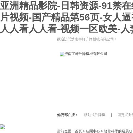
亚洲精品影院-日韩资源-91禁
片视频-国产精品第56页-女人
人人看人人看-视频一区欧美-人
歡迎訪問濟南宇軒升降機械有限公司！
宇軒首頁
關于宇軒
升降機設
他們都在搜：
移動式升降機
|
固定式升
當前位置：
首頁
>
新聞中心
>
隨著科學的發展研