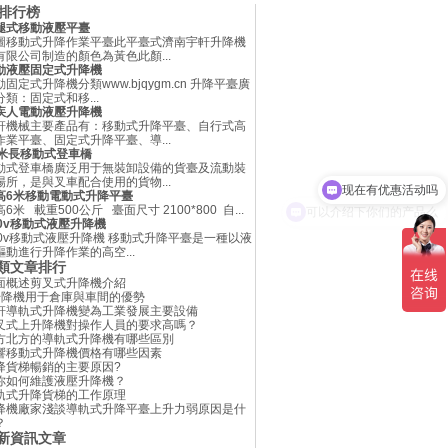
腿式移動液壓平臺
圖移動式升降作業平臺此平臺式濟南宇軒升降機
有限公司制造的顏色為黃色此顏...
動液壓固定式升降機
動固定式升降機分類www.bjqygm.cn 升降平臺廣
分類：固定式和移...
疾人電動液壓升降機
軒機械主要產品有：移動式升降平臺、自行式高
作業平臺、固定式升降平臺、導...
2米長移動式登車橋
现在有优惠活动吗
動式登車橋廣泛用于無裝卸設備的貨臺及流動裝
場所，是與叉車配合使用的貨物...
高6米移動電動式升降平臺
可以介绍下你们的产品么
6米 載重500公斤 臺面尺寸 2100*800 自...
20v移動式液壓升降機
20v移動式液壓升降機 移動式升降平臺是一種以液
驅動進行升降作業的高空...
類文章排行
面概述剪叉式升降機介紹
升降機用于倉庫與車間的優勢
軒導軌式升降機變為工業發展主要設備
叉式上升降機對操作人員的要求高嗎？
方北方的導軌式升降機有哪些區別
響移動式升降機價格有哪些因素
降貨梯暢銷的主要原因?
你如何維護液壓升降機？
軌式升降貨梯的工作原理
降機廠家淺談導軌式升降平臺上升力弱原因是什
？
新資訊文章