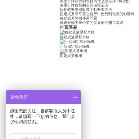
液壓升降貨梯的導軌為什么要選擇H鋼型的
液壓升降貨梯的常見保養常識
移動式升降機改裝手動升降方法
固定式升降平臺在運行中會受到電壓的影響嗎
移動式升降機使用問題
傳統升降平臺企業的發展離不開互聯網
推薦產品
移動式液壓登車橋
小型固定式升降機
固定式登車橋
網站首頁
|
请您留言
感谢您的关注，当前客服人员不在
线，请填写一下您的信息，我们会
尽快和您联系。