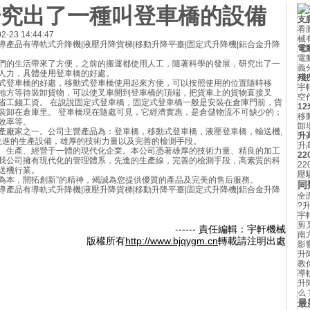
研究出了一種叫登車橋的設備
支
看
23 14:44:47
械
產品有導軌式升降機|液壓升降貨梯|移動升降平臺|固定式升降機|鋁合金升降
電
電
們的生活帶來了方便，之前的搬運都使用人工，隨著科學的發展，研究出了一
義
人力，具體使用登車橋的好處。
殘
式登車橋的好處，移動式登車橋使用起來方便，可以按照使用的位置隨時移
宇
地方等待裝卸貨物，可以使叉車開到登車橋的頂端，把貨車上的貨物直接叉
空
省工錢工資。 在說說固定式登車橋，固定式登車橋一般是安裝在倉庫門前，貨
1
裝卸在倉庫里。 登車橋現在隨處可見，它經濟實惠，是倉儲物流不可缺少的；
移
效率等。
卸
產廠家之一。公司主營產品為：登車橋，移動式登車橋，液壓登車橋，輸送機,
升
有先進的生產設備，雄厚的技術力量以及完善的檢測手段。
升高
、生產、經營于一體的現代化企業。本公司憑著雄厚的技術力量、精良的加工
2
我公司擁有現代化的管理體系，先進的生產線，完善的檢測手段，高素質的科
2
送機行業。
壓
信為本，開拓創新”的精神，竭誠為您提供優質的產品及完美的售后服務。
同
產品有導軌式升降機|液壓升降貨梯|移動升降平臺|固定式升降機|鋁合金升降
全
?
宇
剪
-
----- 責任編輯：宇軒機械
南
版權所有
http://www.bjqygm.cn
轉載請注明出處
影
升
教
導
升
么
最