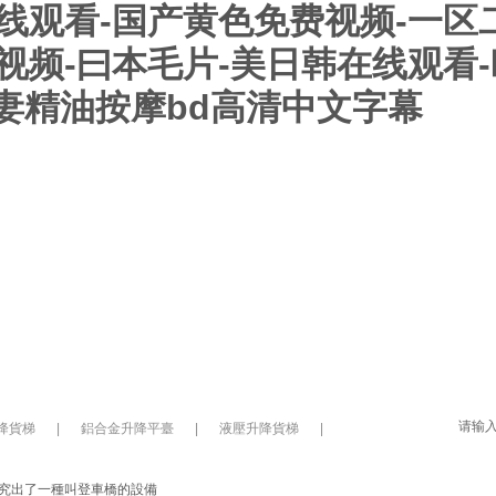
在线观看-国产黄色免费视频-一
逼视频-曰本毛片-美日韩在线观看
妻精油按摩bd高清中文字幕
備
升降機知識
升降機動態演示
資質榮譽
合作客戶
降貨梯
|
鋁合金升降平臺
|
液壓升降貨梯
|
究出了一種叫登車橋的設備